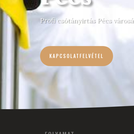
Profi csótányirtás Pécs város
KAPCSOLATFELVÉTEL