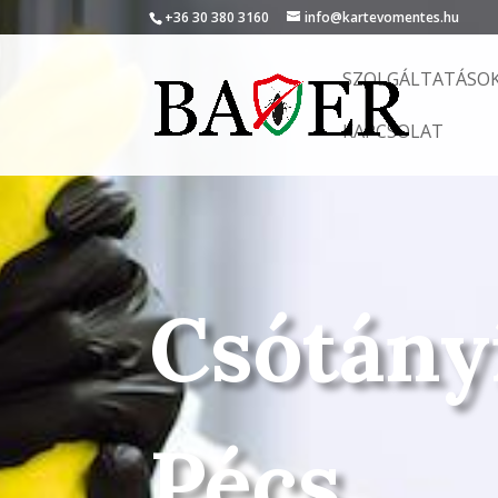
+36 30 380 3160
info@kartevomentes.hu
SZOLGÁLTATÁSO
KAPCSOLAT
Csótány
Pécs