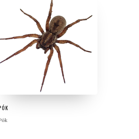
PÓK
Pók