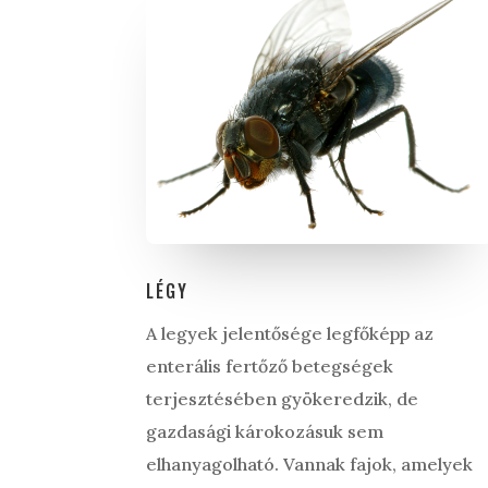
LÉGY
A legyek jelentősége legfőképp az
enterális fertőző betegségek
terjesztésében gyökeredzik, de
gazdasági károkozásuk sem
elhanyagolható. Vannak fajok, amelyek