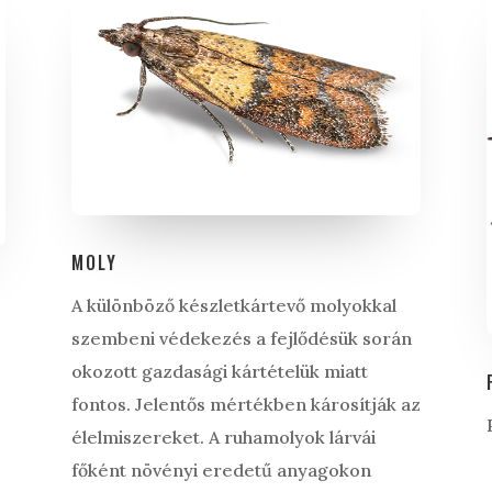
MOLY
A különböző készletkártevő molyokkal
szembeni védekezés a fejlődésük során
okozott gazdasági kártételük miatt
fontos. Jelentős mértékben károsítják az
élelmiszereket. A ruhamolyok lárvái
főként növényi eredetű anyagokon