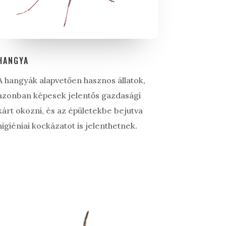
HANGYA
A hangyák alapvetően hasznos állatok,
azonban képesek jelentős gazdasági
kárt okozni, és az épületekbe bejutva
higiéniai kockázatot is jelenthetnek.