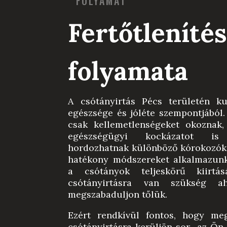
FOLYAMAT
Fertőtleníté
folyamata
A csótányirtás Pécs területén k
egészsége és jóléte szempontjából
csak kellemetlenségeket okoznak,
egészségügyi kockázatot is 
hordozhatnak különböző kórokozóka
hatékony módszereket alkalmazunk
a csótányok teljeskörű kiirtás
csótányirtásra van szükség a
megszabaduljon tőlük.
Ezért rendkívül fontos, hogy me
csótányirtásra kerüljön sor az Ön