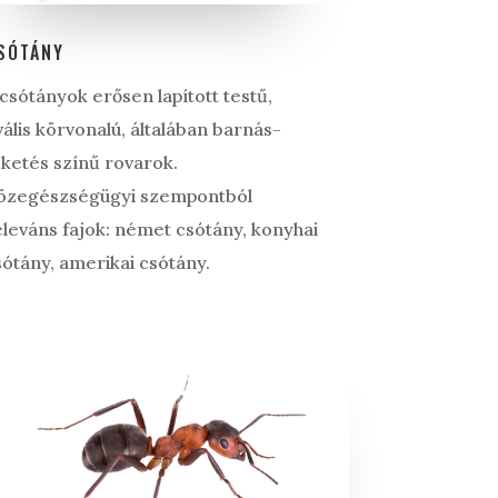
SÓTÁNY
 csótányok erősen lapított testű,
vális körvonalú, általában barnás-
eketés színű rovarok.
özegészségügyi szempontból
eleváns fajok: német csótány, konyhai
sótány, amerikai csótány.