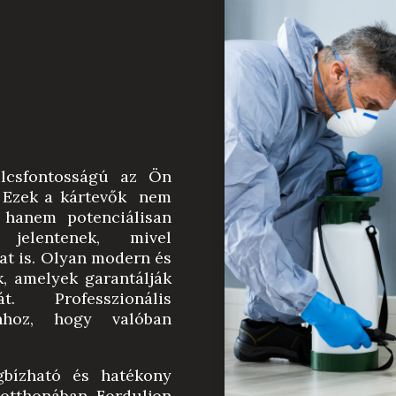
s
ulcsfontosságú az Ön
. Ezek a kártevők nem
 hanem potenciálisan
jelentenek, mivel
t is.
Olyan modern és
, amelyek garantálják
át. Professzionális
hhoz, hogy valóban
gbízható és hatékony
 otthonában. Forduljon