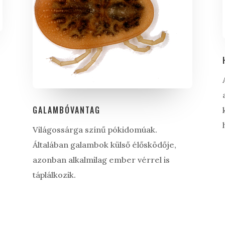
GALAMBÓVANTAG
Világossárga színű pókidomúak.
Általában galambok külső élősködője,
azonban alkalmilag ember vérrel is
táplálkozik.