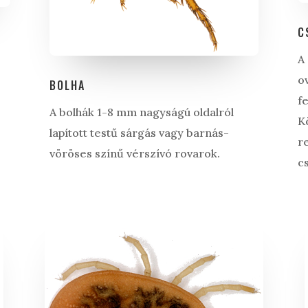
C
A
o
BOLHA
f
A bolhák 1-8 mm nagyságú oldalról
K
lapított testű sárgás vagy barnás-
r
vöröses színű vérszívó rovarok.
c