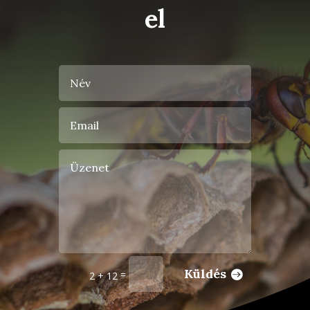
el
Küldés
=
2 + 12