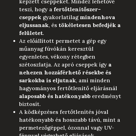
képzett cseppeket. Mindez lehetővé
teszi, hogy a
fertőtlenítőszer-
cseppek
gyakorlatilag
mindenhova
eljussanak
, és
tökéletesen befedjék a
felületet
.
Az előállított permetet a gép egy
műanyag fúvókán keresztül
egyenletes, vékony rétegben
szétoszlatja. Az apró cseppek így
a
nehezen hozzáférhető résekbe és
sarkokba is eljutnak
, ami minden
hagyományos fertőtlenítő eljárásnál
alaposabb és hatékonyabb
eredményt
biztosít.
A ködképzéses fertőtlenítés jóval
hatékonyabb és hosszabb távú, mint a
permetezőgéppel, ózonnal vagy UV-
fénnyel végezhető eljárások.