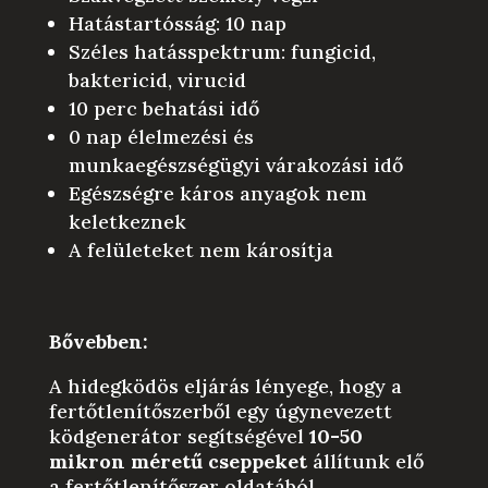
Hatástartósság: 10 nap
Széles hatásspektrum: fungicid,
baktericid, virucid
10 perc behatási idő
0 nap élelmezési és
munkaegészségügyi várakozási idő
Egészségre káros anyagok nem
keletkeznek
A felületeket nem károsítja
Bővebben:
A hidegködös eljárás lényege, hogy a
fertőtlenítőszerből egy úgynevezett
ködgenerátor segítségével
10-50
mikron méretű cseppeket
állítunk elő
a fertőtlenítőszer oldatából.