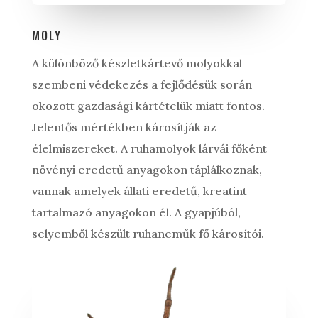
MOLY
A különböző készletkártevő molyokkal
szembeni védekezés a fejlődésük során
okozott gazdasági kártételük miatt fontos.
Jelentős mértékben károsítják az
élelmiszereket.
A ruhamolyok lárvái főként
növényi eredetű anyagokon táplálkoznak,
vannak amelyek állati eredetű, kreatint
tartalmazó anyagokon él. A gyapjúból,
selyemből készült ruhaneműk fő károsítói.