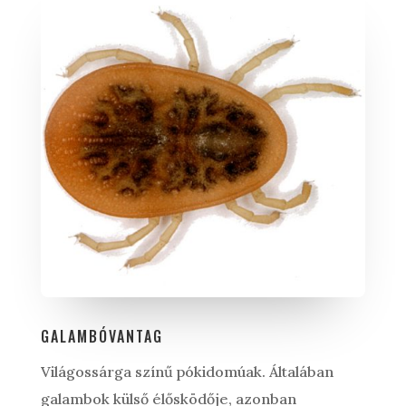
GALAMBÓVANTAG
Világossárga színű pókidomúak. Általában
galambok külső élősködője, azonban