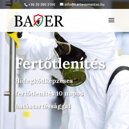
+36 30 380 3160
info@kartevomentes.hu
Fertőtlenítés
Hidegködképzéses
fertőtlenítés 10 napos
hatástartóssággal