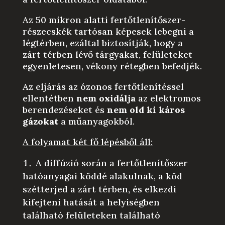
Az 50 mikron alatti fertőtlenítőszer-
részecskék tartósan képesek lebegni a
légtérben, ezáltal biztosítják, hogy a
zárt térben lévő tárgyakat, felületeket
egyenletesen, vékony rétegben befedjék.
Az eljárás az ózonos fertőtlenítéssel
ellentétben
nem oxidálja
az elektromos
berendezéseket és
nem old ki káros
gázokat
a műanyagokból.
A folyamat két fő lépésből áll:
A diffúzió során a fertőtlenítőszer
hatóanyagai köddé alakulnak, a köd
szétterjed a zárt térben, és elkezdi
kifejteni hatását a helyiségben
található felületeken található