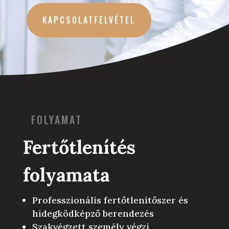
KAPCSOLATFELVÉTEL
FOLYAMAT
Fertőtlenítés
folyamata
Professzionális fertőtlenítőszer és
hidegködképző berendezés
Szakvégzett személy végzi