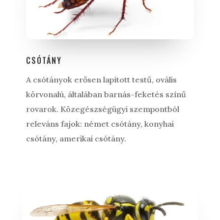
CSÓTÁNY
A csótányok erősen lapított testű, ovális
körvonalú, általában barnás-feketés színű
rovarok. Közegészségügyi szempontból
releváns fajok: német csótány, konyhai
csótány, amerikai csótány.