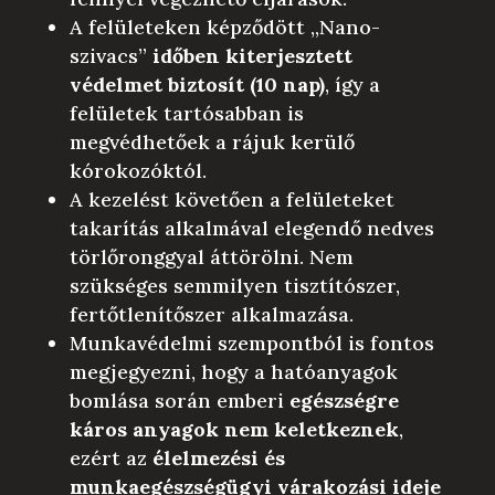
A felületeken képződött „Nano-
szivacs”
időben kiterjesztett
védelmet biztosít (10 nap)
, így a
felületek tartósabban is
megvédhetőek a rájuk kerülő
kórokozóktól.
A kezelést követően a felületeket
takarítás alkalmával elegendő nedves
törlőronggyal áttörölni. Nem
szükséges semmilyen tisztítószer,
fertőtlenítőszer alkalmazása.
Munkavédelmi szempontból is fontos
megjegyezni, hogy a hatóanyagok
bomlása során emberi
egészségre
káros anyagok nem keletkeznek
,
ezért az
élelmezési és
munkaegészségügyi várakozási ideje