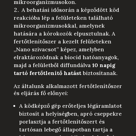
mikroorganizmusokon.
A behatási idősorán a képződött köd
reakcióba lép a felületeken található
mikroorganizmusokkal, amelynek
hatására a kórokozók elpusztulnak. A
fertőtlenítőszer a kezelt felületeken
„Nano szivacsot” képez, amelyben
elraktározódnak a biocid hatóanyagok,
majd a felületből diffundálva
10 napig
tartó fertőtlenítő hatást
biztosítanak.
Az általunk alkalmazott fertőtlenítőszer
és eljárás fő előnyei:
A ködképző gép erőteljes légáramlatot
biztosít a helyiségben, apró cseppekre
porlasztja a fertőtlenítőszert és
tartósan lebegő állapotban tartja a