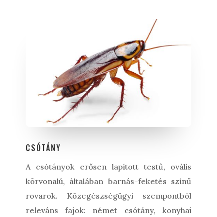
CSÓTÁNY
A csótányok erősen lapított testű, ovális
körvonalú, általában barnás-feketés színű
rovarok. Közegészségügyi szempontból
releváns fajok: német csótány, konyhai