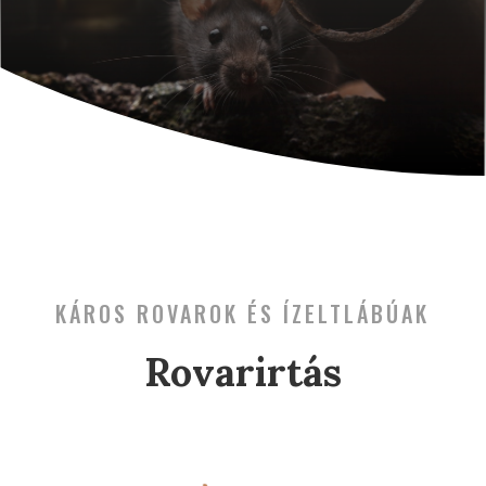
KÁROS ROVAROK ÉS ÍZELTLÁBÚAK
Rovarirtás