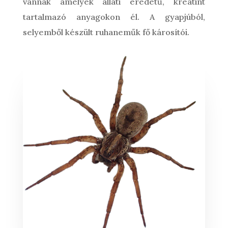
vannak amelyek állati eredetű, kreatint
tartalmazó anyagokon él. A gyapjúból,
selyemből készült ruhaneműk fő károsítói.