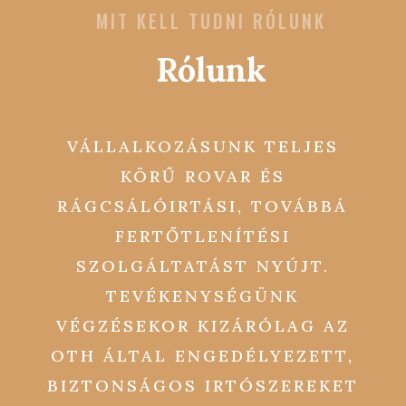
MIT KELL TUDNI RÓLUNK
Rólunk
VÁLLALKOZÁSUNK TELJES
KÖRŰ ROVAR ÉS
RÁGCSÁLÓIRTÁSI, TOVÁBBÁ
FERTŐTLENÍTÉSI
SZOLGÁLTATÁST NYÚJT.
TEVÉKENYSÉGÜNK
VÉGZÉSEKOR KIZÁRÓLAG AZ
OTH ÁLTAL ENGEDÉLYEZETT,
BIZTONSÁGOS IRTÓSZEREKET