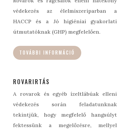
Rovarok és rágcsálók elleni hatékony
védekezés az élelmiszeriparban a
HACCP és a Jó higiéniai gyakorlati
útmutatóknak (GHP) megfelelően.
TOVÁBBI INFORMÁCIÓ
ROVARIRTÁS
A rovarok és egyéb ízeltlábúak elleni
védekezés során feladatunknak
tekintjük, hogy megfelelő hangsúlyt
fektessünk a megelőzésre, mellyel