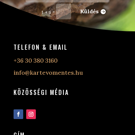
Küldés
=
1 + 6
TELEFON & EMAIL
+36 30 380 3160
info@kartevomentes.hu
KÖZÖSSÉGI MÉDIA
Követés
Követés
CÍM