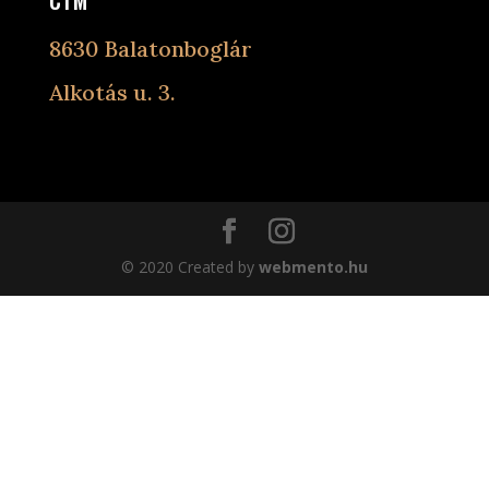
8630 Balatonboglár
Alkotás u. 3.
© 2020 Created by
webmento.hu