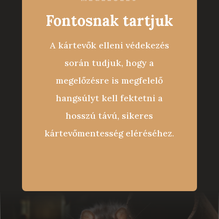
Fontosnak tartjuk
A kártevők elleni védekezés
során tudjuk, hogy a
megelőzésre is megfelelő
hangsúlyt kell
fektetni a
hosszú távú, sikeres
kártevőmentesség eléréséhez.