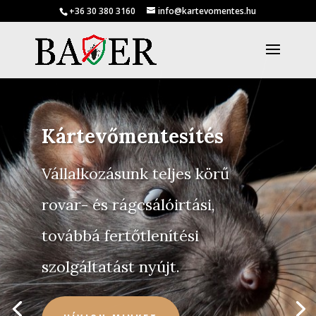
+36 30 380 3160
info@kartevomentes.hu
Kártevőmentesítés
Vállalkozásunk teljes körű
rovar- és rágcsálóirtási,
továbbá fertőtlenítési
szolgáltatást nyújt.