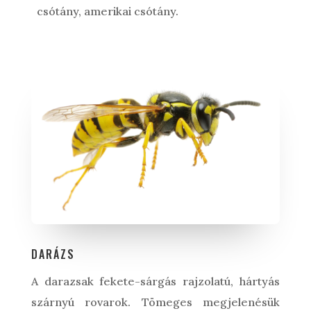
csótány, amerikai csótány.
DARÁZS
A darazsak fekete-sárgás rajzolatú, hártyás
szárnyú rovarok. Tömeges megjelenésük