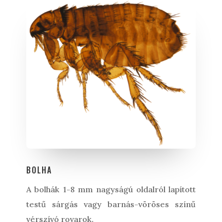
BOLHA
A bolhák 1-8 mm nagyságú oldalról lapított
testű sárgás vagy barnás-vöröses színű
vérszívó rovarok.