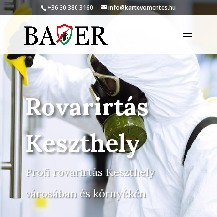
+36 30 380 3160
info@kartevomentes.hu
Rovarirtás
Keszthely
Profi rovarirtás Keszthely
városában és környékén