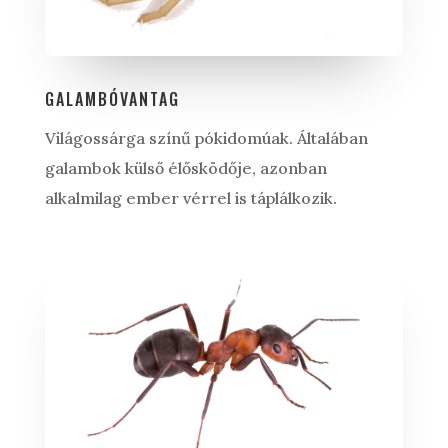
GALAMBÓVANTAG
Világossárga színű pókidomúak. Általában
galambok külső élősködője, azonban
alkalmilag ember vérrel is táplálkozik.