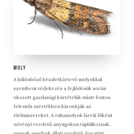
MOLY
A különböző készletkártevő molyokkal
szembeni védekezés a fejlődésük során
okozott gazdasági kártételük miatt fontos.
Jelentős mértékben károsítják az
élelmiszereket. A ruhamolyok lárvái főként
növényi eredetű anyagokon táplálkoznak,
vannak amelyek állati eredetű, kreatint