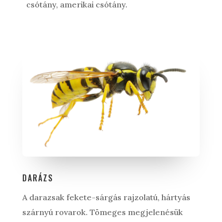
csótány, amerikai csótány.
DARÁZS
A darazsak fekete-sárgás rajzolatú, hártyás
szárnyú rovarok. Tömeges megjelenésük