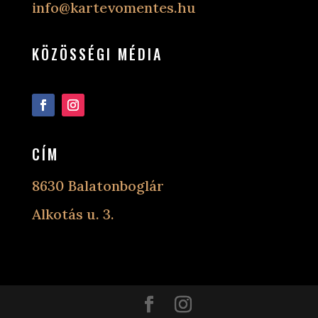
info@kartevomentes.hu
KÖZÖSSÉGI MÉDIA
Követés
Követés
CÍM
8630 Balatonboglár
Alkotás u. 3.