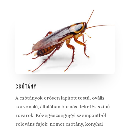
CSÓTÁNY
A csótányok erősen lapított testű, ovális
körvonalú, általában barnás-feketés színű
rovarok. Közegészségügyi szempontból
releváns fajok: német csótány, konyhai