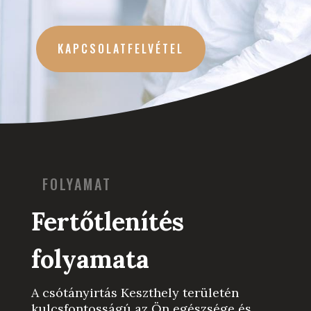
KAPCSOLATFELVÉTEL
FOLYAMAT
Fertőtlenítés
folyamata
A csótányirtás Keszthely területén
kulcsfontosságú az Ön egészsége és