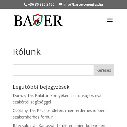
+36 30 380 3160
info@kartevomentes.hu
Rólunk
Legutóbbi bejegyzések
Darázsirtás Balaton környékén: biztonságos nyár
szakértői segítséggel
Csótányirtás Pécs területén: miért érdemes időben
szakemberhez fordulni?
Rágcsálóirtás Kaposvár területén: miért különösen