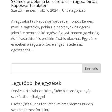
Számos probléma kerülhető el – rágcsálóirtás
Kaposvár területén
Szerző:
mentes
|
okt 7, 2024
|
Uncategorized
A rágcsálóirtás Kaposvár városában fontos kérdés,
mivel a rágcsálók, például a patkányok és egerek
jelenléte nemcsak közegészségügyi, hanem gazdasági
és infrastrukturális problémákat is okozhat. Egy város
esetében a rágcsálóirtás elengedhetetlen az
egészséges...
Legutóbbi bejegyzések
Darázsirtás Balaton környékén: biztonságos nyár
szakértői segítséggel
Csótányirtás Pécs területén: miért érdemes időben
szakemberhez fordulni?