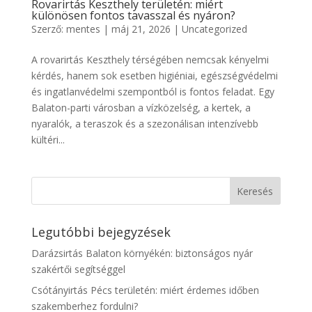
Rovarirtás Keszthely területén: miért
különösen fontos tavasszal és nyáron?
Szerző:
mentes
|
máj 21, 2026
|
Uncategorized
A rovarirtás Keszthely térségében nemcsak kényelmi
kérdés, hanem sok esetben higiéniai, egészségvédelmi
és ingatlanvédelmi szempontból is fontos feladat. Egy
Balaton-parti városban a vízközelség, a kertek, a
nyaralók, a teraszok és a szezonálisan intenzívebb
kültéri...
Legutóbbi bejegyzések
Darázsirtás Balaton környékén: biztonságos nyár
szakértői segítséggel
Csótányirtás Pécs területén: miért érdemes időben
szakemberhez fordulni?