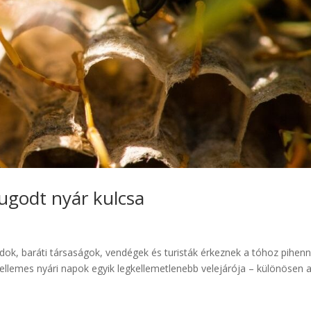
yugodt nyár kulcsa
ok, baráti társaságok, vendégek és turisták érkeznek a tóhoz pihenn
ellemes nyári napok egyik legkellemetlenebb velejárója – különösen 