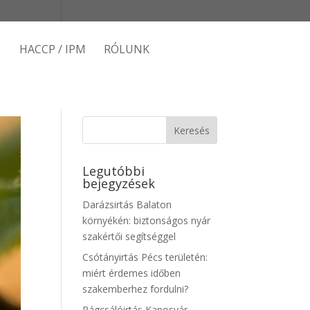
HACCP / IPM
RÓLUNK
Legutóbbi
bejegyzések
Darázsirtás Balaton
környékén: biztonságos nyár
szakértői segítséggel
Csótányirtás Pécs területén:
miért érdemes időben
szakemberhez fordulni?
Rágcsálóirtás Kaposvár