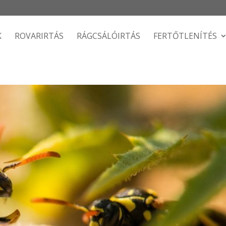
K
ROVARIRTÁS
RÁGCSÁLÓIRTÁS
FERTŐTLENÍTÉS