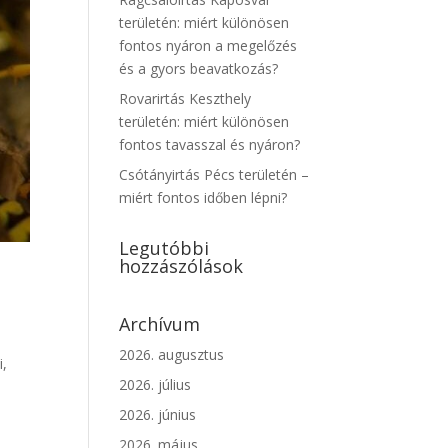
területén: miért különösen
fontos nyáron a megelőzés
és a gyors beavatkozás?
Rovarirtás Keszthely
területén: miért különösen
fontos tavasszal és nyáron?
Csótányirtás Pécs területén –
miért fontos időben lépni?
Legutóbbi
hozzászólások
Archívum
2026. augusztus
i,
2026. július
a
2026. június
2026. május