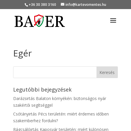
+36 30 380 3160
info@kartevomentes.hu
Egér
Legutóbbi bejegyzések
Darázsirtás Balaton környékén: biztonságos nyár
szakértői segítséggel
Csótányirtás Pécs területén: miért érdemes időben
szakemberhez fordulni?
Rágcsálóirtás Kaposvár területén: miért különösen