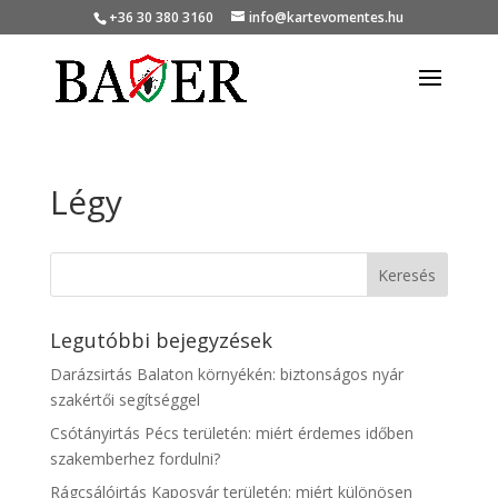
+36 30 380 3160
info@kartevomentes.hu
Légy
Legutóbbi bejegyzések
Darázsirtás Balaton környékén: biztonságos nyár
szakértői segítséggel
Csótányirtás Pécs területén: miért érdemes időben
szakemberhez fordulni?
Rágcsálóirtás Kaposvár területén: miért különösen