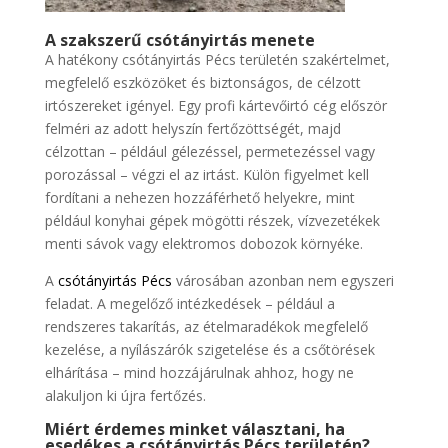
A szakszerű csótányirtás menete
A hatékony csótányirtás Pécs területén szakértelmet,
megfelelő eszközöket és biztonságos, de célzott
irtószereket igényel. Egy profi kártevőirtó cég először
felméri az adott helyszín fertőzöttségét, majd
célzottan – például gélezéssel, permetezéssel vagy
porozással – végzi el az irtást. Külön figyelmet kell
fordítani a nehezen hozzáférhető helyekre, mint
például konyhai gépek mögötti részek, vízvezetékek
menti sávok vagy elektromos dobozok környéke.
A
csótányirtás Pécs
városában azonban nem egyszeri
feladat. A megelőző intézkedések – például a
rendszeres takarítás, az ételmaradékok megfelelő
kezelése, a nyílászárók szigetelése és a csőtörések
elhárítása – mind hozzájárulnak ahhoz, hogy ne
alakuljon ki újra fertőzés.
Miért érdemes minket választani, ha
esedékes a csótányirtás Pécs területén?