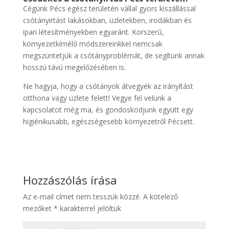
Cégünk Pécs egész területén vállal gyors kiszállással
csótányirtást lakásokban, üzletekben, irodákban és
ipari létesítményekben egyaránt. Korszerű,
környezetkímélő módszereinkkel nemcsak
megszüntetjük a csótányproblémát, de segítünk annak
hosszú távú megelőzésében is.
Ne hagyja, hogy a csótányok átvegyék az irányítást
otthona vagy üzlete felett! Vegye fel velünk a
kapcsolatot még ma, és gondoskodjunk együtt egy
higiénikusabb, egészségesebb környezetről Pécsett.
Hozzászólás írása
Az e-mail címet nem tesszük közzé.
A kötelező
mezőket
*
karakterrel jelöltük