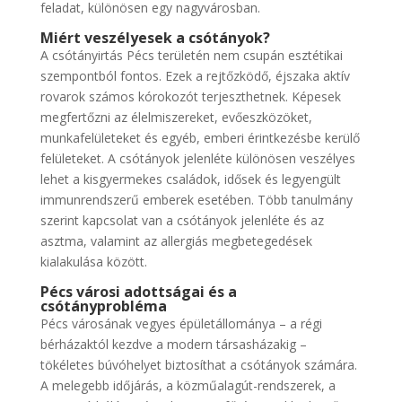
feladat, különösen egy nagyvárosban.
Miért veszélyesek a csótányok?
A csótányirtás Pécs területén nem csupán esztétikai
szempontból fontos. Ezek a rejtőzködő, éjszaka aktív
rovarok számos kórokozót terjeszthetnek. Képesek
megfertőzni az élelmiszereket, evőeszközöket,
munkafelületeket és egyéb, emberi érintkezésbe kerülő
felületeket. A csótányok jelenléte különösen veszélyes
lehet a kisgyermekes családok, idősek és legyengült
immunrendszerű emberek esetében. Több tanulmány
szerint kapcsolat van a csótányok jelenléte és az
asztma, valamint az allergiás megbetegedések
kialakulása között.
Pécs városi adottságai és a
csótányprobléma
Pécs városának vegyes épületállománya – a régi
bérházaktól kezdve a modern társasházakig –
tökéletes búvóhelyet biztosíthat a csótányok számára.
A melegebb időjárás, a közműalagút-rendszerek, a