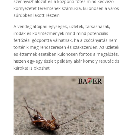
szennyvízhálózat és a központi fűtés mind kedvező
környezetet teremtenek számukra, különösen a város
sűrűbben lakott részein.
A vendéglátóipari egységek, üzletek, társasházak,
irodák és közintézmények mind-mind potenciális
fertőzési gócponttá válhatnak, ha a csótányirtás nem
történik meg rendszeresen és szakszerűen. Az üzletek
és éttermek esetében különösen fontos a megelőzés,
hiszen egy-egy észlelt példány akár komoly reputációs
károkat is okozhat.