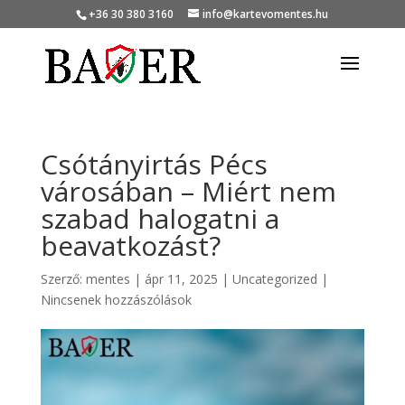
+36 30 380 3160
info@kartevomentes.hu
Csótányirtás Pécs
városában – Miért nem
szabad halogatni a
beavatkozást?
Szerző:
mentes
|
ápr 11, 2025
|
Uncategorized
|
Nincsenek hozzászólások