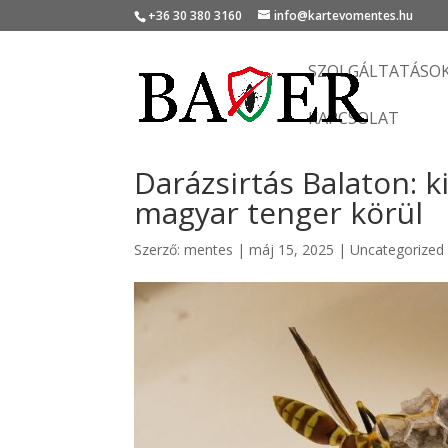
+36 30 380 3160
info@kartevomentes.hu
SZOLGÁLTATÁSO
KAPCSOLAT
Darázsirtás Balaton: 
magyar tenger körül
Szerző:
mentes
|
máj 15, 2025
|
Uncategorized