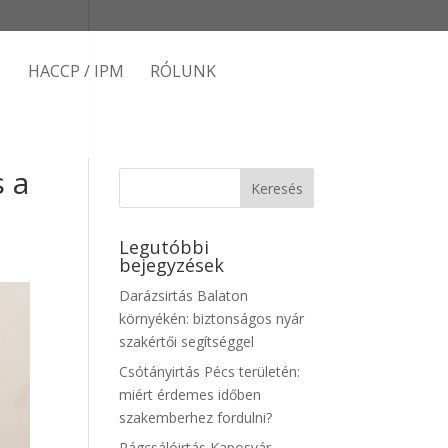
HACCP / IPM
RÓLUNK
s a
Legutóbbi
bejegyzések
Darázsirtás Balaton
környékén: biztonságos nyár
szakértői segítséggel
Csótányirtás Pécs területén:
miért érdemes időben
szakemberhez fordulni?
Rágcsálóirtás Kaposvár