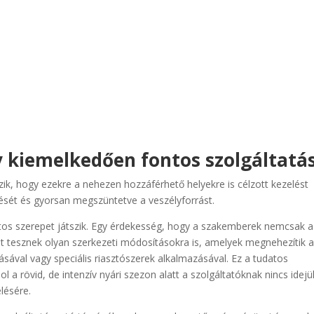
y kiemelkedően fontos szolgáltatá
zik, hogy ezekre a nehezen hozzáférhető helyekre is célzott kezelést
ését és gyorsan megszüntetve a veszélyforrást.
tos szerepet játszik. Egy érdekesség, hogy a szakemberek nemcsak a
ot tesznek olyan szerkezeti módosításokra is, amelyek megnehezítik 
sával vagy speciális riasztószerek alkalmazásával. Ez a tudatos
 a rövid, de intenzív nyári szezon alatt a szolgáltatóknak nincs idejü
lésére.