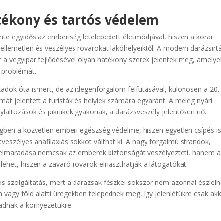
tékony és tartós védelem
te egyidős az emberiség letelepedett életmódjával, hiszen a korai
kellemetlen és veszélyes rovarokat lakóhelyeiktől. A modern darázsirt
r a vegyipar fejlődésével olyan hatékony szerek jelentek meg, amelye
a problémát.
adok óta ismert, de az idegenforgalom felfutásával, különösen a 20.
át jelentett a turisták és helyiek számára egyaránt. A meleg nyári
laltozások és piknikek gyakoriak, a darázsveszély jelentősen nő.
égben a közvetlen emberi egészség védelme, hiszen egyetlen csípés i
tveszélyes anafilaxiás sokkot válthat ki. A nagy forgalmú strandok,
 elmaradása nemcsak az emberek biztonságát veszélyezteti, hanem a
lehet, hiszen a zavaró rovarok elriaszthatják a látogatókat.
tos szolgáltatás, mert a darazsak fészkei sokszor nem azonnal észlelh
 vagy föld alatti üregekben telepednek meg, így jelenlétükre csak ak
madnak a környezetükre.