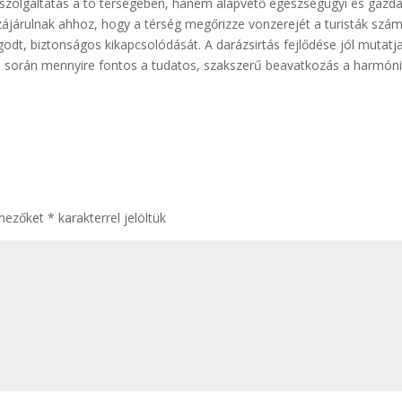
szolgáltatás a tó térségében, hanem alapvető egészségügyi és gazd
zájárulnak ahhoz, hogy a térség megőrizze vonzerejét a turisták szám
godt, biztonságos kikapcsolódását. A darázsirtás fejlődése jól mutatja
s során mennyire fontos a tudatos, szakszerű beavatkozás a harmón
 mezőket
*
karakterrel jelöltük