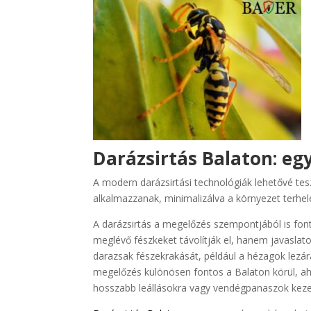
Darázsirtás Balaton: eg
A modern darázsirtási technológiák lehetővé tes
alkalmazzanak, minimalizálva a környezet terhel
A darázsirtás a megelőzés szempontjából is fon
meglévő fészkeket távolítják el, hanem javaslat
darazsak fészekrakását, például a hézagok lezárá
megelőzés különösen fontos a Balaton körül, ahol
hosszabb leállásokra vagy vendégpanaszok keze