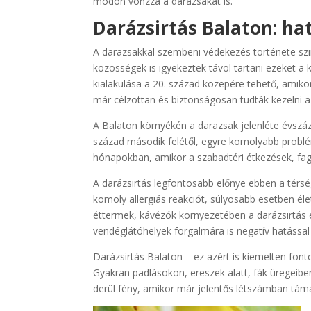
módon vonzza a darazsakat is.
Darázsirtás Balaton: ha
A darazsakkal szembeni védekezés története szin
közösségek is igyekeztek távol tartani ezeket a 
kialakulása a 20. század közepére tehető, amiko
már célzottan és biztonságosan tudták kezelni 
A Balaton környékén a darazsak jelenléte évszáz
század második felétől, egyre komolyabb problém
hónapokban, amikor a szabadtéri étkezések, fagy
A darázsirtás legfontosabb előnye ebben a térs
komoly allergiás reakciót, súlyosabb esetben éle
éttermek, kávézók környezetében a darázsirtás
vendéglátóhelyek forgalmára is negatív hatással 
Darázsirtás Balaton – ez azért is kiemelten fon
Gyakran padlásokon, ereszek alatt, fák üregeiben
derül fény, amikor már jelentős létszámban tá