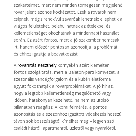
szakértelmet, mert nem minden tömegesen megjelenő
rovar jelent azonos kockázatot. Ezek a rovarok nem
csípnek, mégis rendkívül zavaróak lehetnek: ellephetik a
világos felületeket, belehullhatnak az ételekbe, és
kellemetlenséget okozhatnak a mindennapi használat
során. Ez azért fontos, mert a jó szakember nemcsak
irt, hanem először pontosan azonosítja a problémát,
és ehhez igazítja a beavatkozást.
A
rovarirtás Keszthely
környékén azért kiemelten
fontos szolgáltatás, mert a Balaton-parti környezet, a
szezonális vendégforgalom és a kültéri életforma
együtt fokozhatják a rovarproblémákat. A jó hír az,
hogy a legtöbb kellemetlenség megelőzhető vagy
időben, hatékonyan kezelhető, ha nem az utolsó
pillanatban reagálsz. A korai felmérés, a pontos
azonosítás és a szezonhoz igazított védekezés hosszú
távon sok bosszúságtól kímélhet meg – legyen szó
családi házról, apartmanról, üzletről vagy nyaralóról.