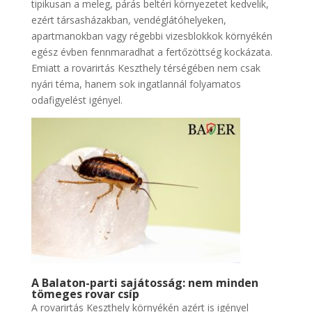
tipikusan a meleg, párás beltéri környezetet kedvelik,
ezért társasházakban, vendéglátóhelyeken,
apartmanokban vagy régebbi vizesblokkok környékén
egész évben fennmaradhat a fertőzöttség kockázata.
Emiatt a rovarirtás Keszthely térségében nem csak
nyári téma, hanem sok ingatlannál folyamatos
odafigyelést igényel.
A Balaton-parti sajátosság: nem minden
tömeges rovar csíp
A rovarirtás Keszthely környékén azért is igényel