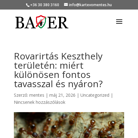
+36 30 380 3160
info@kartevomentes.hu
Rovarirtás Keszthely
területén: miért
különösen fontos
tavasszal és nyáron?
Szerző:
mentes
|
máj 21, 2026
|
Uncategorized
|
Nincsenek hozzászólások