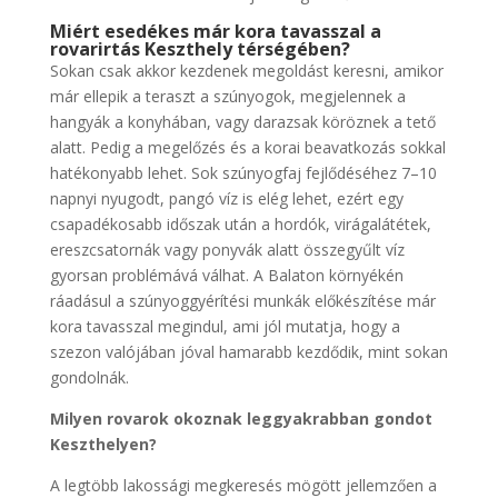
Miért esedékes már kora tavasszal a
rovarirtás Keszthely térségében?
Sokan csak akkor kezdenek megoldást keresni, amikor
már ellepik a teraszt a szúnyogok, megjelennek a
hangyák a konyhában, vagy darazsak köröznek a tető
alatt. Pedig a megelőzés és a korai beavatkozás sokkal
hatékonyabb lehet. Sok szúnyogfaj fejlődéséhez 7–10
napnyi nyugodt, pangó víz is elég lehet, ezért egy
csapadékosabb időszak után a hordók, virágalátétek,
ereszcsatornák vagy ponyvák alatt összegyűlt víz
gyorsan problémává válhat. A Balaton környékén
ráadásul a szúnyoggyérítési munkák előkészítése már
kora tavasszal megindul, ami jól mutatja, hogy a
szezon valójában jóval hamarabb kezdődik, mint sokan
gondolnák.
Milyen rovarok okoznak leggyakrabban gondot
Keszthelyen?
A legtöbb lakossági megkeresés mögött jellemzően a