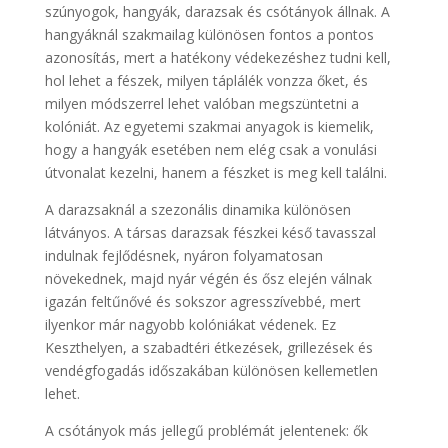
szúnyogok, hangyák, darazsak és csótányok állnak. A
hangyáknál szakmailag különösen fontos a pontos
azonosítás, mert a hatékony védekezéshez tudni kell,
hol lehet a fészek, milyen táplálék vonzza őket, és
milyen módszerrel lehet valóban megszüntetni a
kolóniát. Az egyetemi szakmai anyagok is kiemelik,
hogy a hangyák esetében nem elég csak a vonulási
útvonalat kezelni, hanem a fészket is meg kell találni.
A darazsaknál a szezonális dinamika különösen
látványos. A társas darazsak fészkei késő tavasszal
indulnak fejlődésnek, nyáron folyamatosan
növekednek, majd nyár végén és ősz elején válnak
igazán feltűnővé és sokszor agresszívebbé, mert
ilyenkor már nagyobb kolóniákat védenek. Ez
Keszthelyen, a szabadtéri étkezések, grillezések és
vendégfogadás időszakában különösen kellemetlen
lehet.
A csótányok más jellegű problémát jelentenek: ők