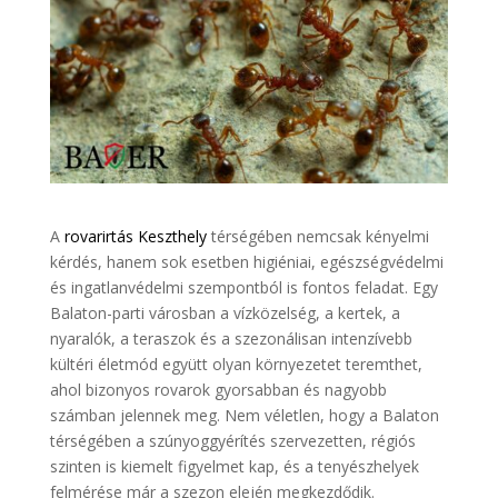
A
rovarirtás Keszthely
térségében nemcsak kényelmi
kérdés, hanem sok esetben higiéniai, egészségvédelmi
és ingatlanvédelmi szempontból is fontos feladat. Egy
Balaton-parti városban a vízközelség, a kertek, a
nyaralók, a teraszok és a szezonálisan intenzívebb
kültéri életmód együtt olyan környezetet teremthet,
ahol bizonyos rovarok gyorsabban és nagyobb
számban jelennek meg. Nem véletlen, hogy a Balaton
térségében a szúnyoggyérítés szervezetten, régiós
szinten is kiemelt figyelmet kap, és a tenyészhelyek
felmérése már a szezon elején megkezdődik.