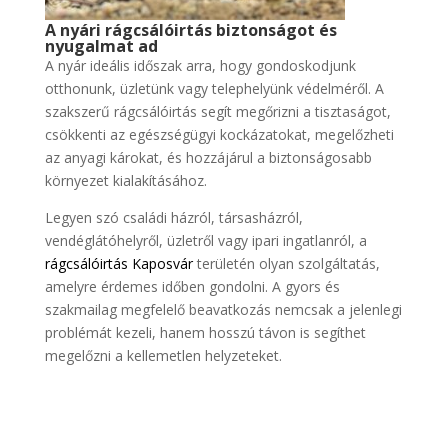
A nyári rágcsálóirtás biztonságot és
nyugalmat ad
A nyár ideális időszak arra, hogy gondoskodjunk
otthonunk, üzletünk vagy telephelyünk védelméről. A
szakszerű rágcsálóirtás segít megőrizni a tisztaságot,
csökkenti az egészségügyi kockázatokat, megelőzheti
az anyagi károkat, és hozzájárul a biztonságosabb
környezet kialakításához.
Legyen szó családi házról, társasházról,
vendéglátóhelyről, üzletről vagy ipari ingatlanról, a
rágcsálóirtás Kaposvár
területén olyan szolgáltatás,
amelyre érdemes időben gondolni. A gyors és
szakmailag megfelelő beavatkozás nemcsak a jelenlegi
problémát kezeli, hanem hosszú távon is segíthet
megelőzni a kellemetlen helyzeteket.