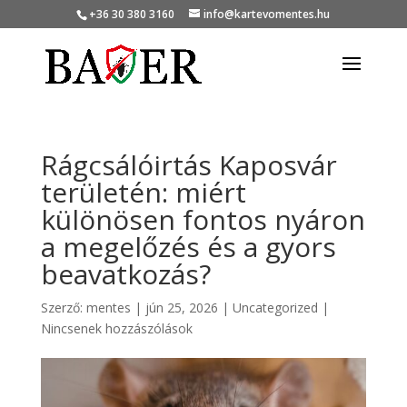
+36 30 380 3160
info@kartevomentes.hu
Rágcsálóirtás Kaposvár
területén: miért
különösen fontos nyáron
a megelőzés és a gyors
beavatkozás?
Szerző:
mentes
|
jún 25, 2026
|
Uncategorized
|
Nincsenek hozzászólások