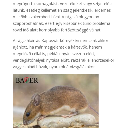
megrágott csomagolást, vezetékeket vagy szigetelést
látunk, esetleg kellemetlen szag jelentkezik, érdemes
mielőbb szakembert hívni. A rágcsálók gyorsan
szaporodhatnak, ezért egy kisebbnek tűnő probléma
rövid idő alatt komolyabb fertőzöttséggé válhat.
A rágcsálóirtás Kaposvár környékén nemcsak akkor
ajánlott, ha már megjelentek a kártevők, hanem
megelőző céllal is, például nyári szezon előtt,
vendéglátóhelyek nyitása előtt, raktárak ellenőrzésekor
vagy családi házak, nyaralók átvizsgálásakor.