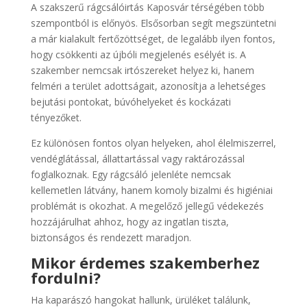
A szakszerű rágcsálóirtás Kaposvár térségében több
szempontból is előnyös. Elsősorban segít megszüntetni
a már kialakult fertőzöttséget, de legalább ilyen fontos,
hogy csökkenti az újbóli megjelenés esélyét is. A
szakember nemcsak irtószereket helyez ki, hanem
felméri a terület adottságait, azonosítja a lehetséges
bejutási pontokat, búvóhelyeket és kockázati
tényezőket.
Ez különösen fontos olyan helyeken, ahol élelmiszerrel,
vendéglátással, állattartással vagy raktározással
foglalkoznak. Egy rágcsáló jelenléte nemcsak
kellemetlen látvány, hanem komoly bizalmi és higiéniai
problémát is okozhat. A megelőző jellegű védekezés
hozzájárulhat ahhoz, hogy az ingatlan tiszta,
biztonságos és rendezett maradjon.
Mikor érdemes szakemberhez
fordulni?
Ha kaparászó hangokat hallunk, ürüléket találunk,