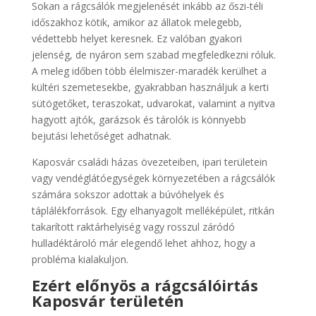
Sokan a rágcsálók megjelenését inkább az őszi-téli
időszakhoz kötik, amikor az állatok melegebb,
védettebb helyet keresnek. Ez valóban gyakori
jelenség, de nyáron sem szabad megfeledkezni róluk.
A meleg időben több élelmiszer-maradék kerülhet a
kültéri szemetesekbe, gyakrabban használjuk a kerti
sütögetőket, teraszokat, udvarokat, valamint a nyitva
hagyott ajtók, garázsok és tárolók is könnyebb
bejutási lehetőséget adhatnak.
Kaposvár családi házas övezeteiben, ipari területein
vagy vendéglátóegységek környezetében a rágcsálók
számára sokszor adottak a búvóhelyek és
táplálékforrások. Egy elhanyagolt melléképület, ritkán
takarított raktárhelyiség vagy rosszul záródó
hulladéktároló már elegendő lehet ahhoz, hogy a
probléma kialakuljon.
Ezért előnyös a rágcsálóirtás
Kaposvár területén