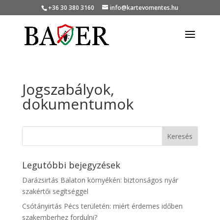
+36 30 380 3160
info@kartevomentes.hu
Jogszabályok,
dokumentumok
Legutóbbi bejegyzések
Darázsirtás Balaton környékén: biztonságos nyár
szakértői segítséggel
Csótányirtás Pécs területén: miért érdemes időben
szakemberhez fordulni?