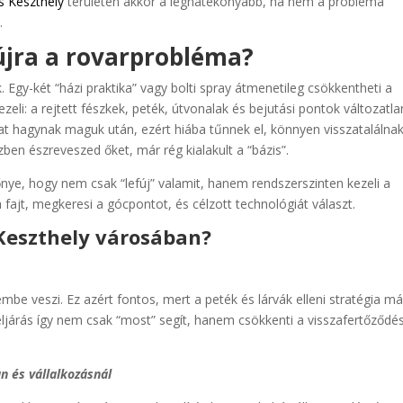
ás Keszthely
területén akkor a leghatékonyabb, ha nem a probléma
.
 újra a rovarprobléma?
Egy-két “házi praktika” vagy bolti spray átmenetileg csökkentheti a
ezeli: a rejtett fészkek, peték, útvonalak és bejutási pontok változatl
 hagynak maguk után, ezért hiába tűnnek el, könnyen visszatalálnak
ben észreveszed őket, már rég kialakult a “bázis”.
őnye, hogy nem csak “lefúj” valamit, hanem rendszerszinten kezeli a
 fajt, megkeresi a gócpontot, és célzott technológiát választ.
s Keszthely városában?
lembe veszi. Ez azért fontos, mert a peték és lárvák elleni stratégia má
 eljárás így nem csak “most” segít, hanem csökkenti a visszafertőződé
n és vállalkozásnál