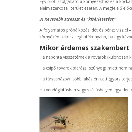
Egy profi szolgáltató a környezethez és a kockáz
élelmiszerközeli terület esetén. A megfelelő elők
3) Kevesebb stresszt és “kísérletezést”
A folyamatos próbálkozás időt és pénzt visz el –
környékén akkor a leghatékonyabb, ha egy kézbe
Mikor érdemes szakembert 
Ha naponta visszatérnek a rovarok (különösen 
Ha csípő rovarok (darázs, szúnyog) miatt nem ha
Ha társasházban több lakás érintett (gyors terje
Ha vendéglátásban vagy szálláshelyen egyetlen e