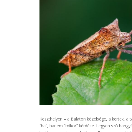
Keszthelyen – a Balaton közelsége, a kertek, a 
“ha”, hanem “mikor” kérdése. Legyen szó hangyá