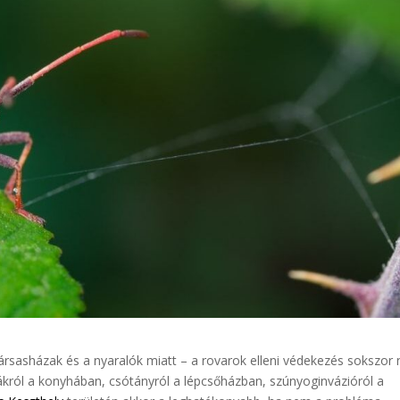
társasházak és a nyaralók miatt – a rovarok elleni védekezés sokszor
król a konyhában, csótányról a lépcsőházban, szúnyoginvázióról a