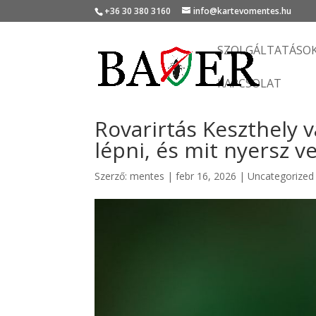
+36 30 380 3160
info@kartevomentes.hu
SZOLGÁLTATÁSO
KAPCSOLAT
Rovarirtás Keszthely 
lépni, és mit nyersz ve
Szerző:
mentes
|
febr 16, 2026
|
Uncategorized