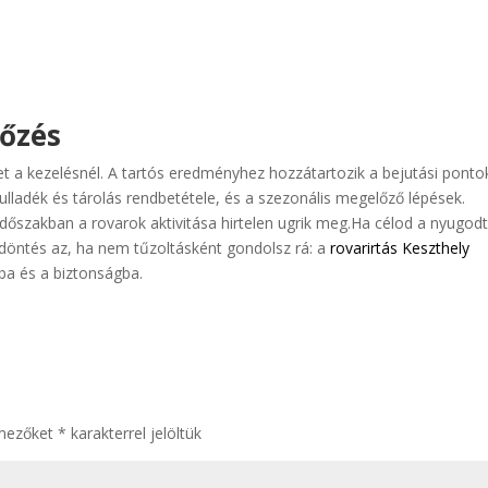
lőzés
get a kezelésnél. A tartós eredményhez hozzátartozik a bejutási ponto
lladék és tárolás rendbetétele, és a szezonális megelőző lépések.
dőszakban a rovarok aktivitása hirtelen ugrik meg.
Ha célod a nyugodt
 döntés az, ha nem tűzoltásként gondolsz rá: a
rovarirtás Keszthely
ába és a biztonságba.
 mezőket
*
karakterrel jelöltük