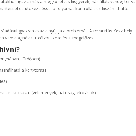
atokhoz igazít: más a megközelítés kisgyerek, háziállat, vendégtér v
észítéssel és utókezeléssel a folyamat kontrollált és kiszámítható.
 ráadásul gyakran csak elnyújtja a problémát. A rovarirtás Keszthely
n van: diagnózis + célzott kezelés + megelőzés.
hívni?
konyhában, fürdőben)
sználható a kert/terasz
dés)
set is kockázat (vélemények, hatósági előírások)