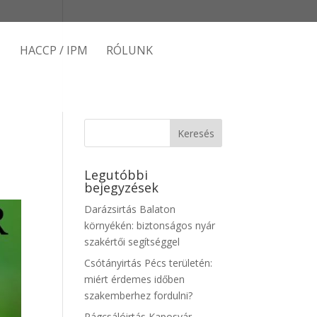
HACCP / IPM
RÓLUNK
Legutóbbi
bejegyzések
Darázsirtás Balaton
környékén: biztonságos nyár
szakértői segítséggel
Csótányirtás Pécs területén:
miért érdemes időben
szakemberhez fordulni?
Rágcsálóirtás Kaposvár