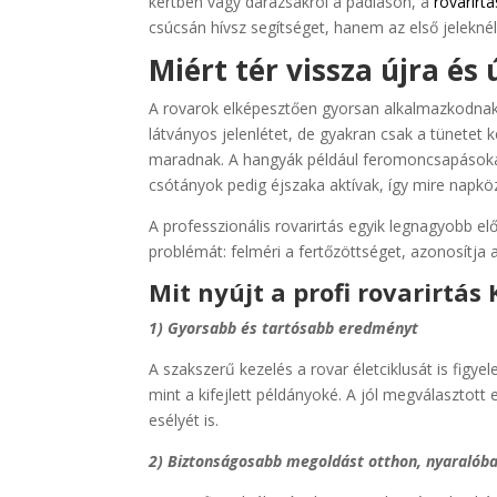
kertben vagy darazsakról a padláson, a
rovarirt
csúcsán hívsz segítséget, hanem az első jeleknél
Miért tér vissza újra és
A rovarok elképesztően gyorsan alkalmazkodnak. 
látványos jelenlétet, de gyakran csak a tünetet k
maradnak. A hangyák például feromoncsapásokat
csótányok pedig éjszaka aktívak, így mire napköz
A professzionális rovarirtás egyik legnagyobb el
problémát: felméri a fertőzöttséget, azonosítja a
Mit nyújt a profi rovarirtá
1) Gyorsabb és tartósabb eredményt
A szakszerű kezelés a rovar életciklusát is figye
mint a kifejlett példányoké. A jól megválasztott
esélyét is.
2) Biztonságosabb megoldást otthon, nyaralóba