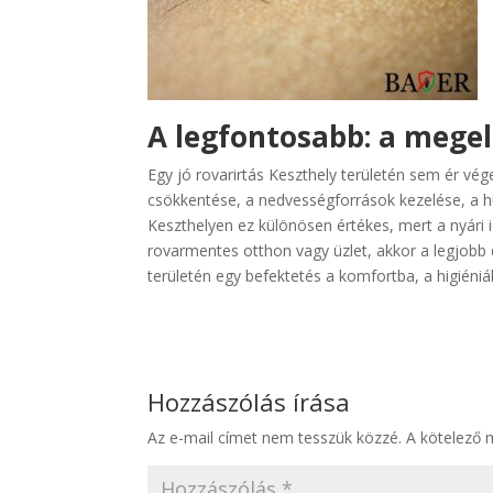
A legfontosabb: a mege
Egy jó rovarirtás Keszthely területén sem ér vé
csökkentése, a nedvességforrások kezelése, a hu
Keszthelyen ez különösen értékes, mert a nyári i
rovarmentes otthon vagy üzlet, akkor a legjobb
területén egy befektetés a komfortba, a higiéni
Hozzászólás írása
Az e-mail címet nem tesszük közzé.
A kötelező